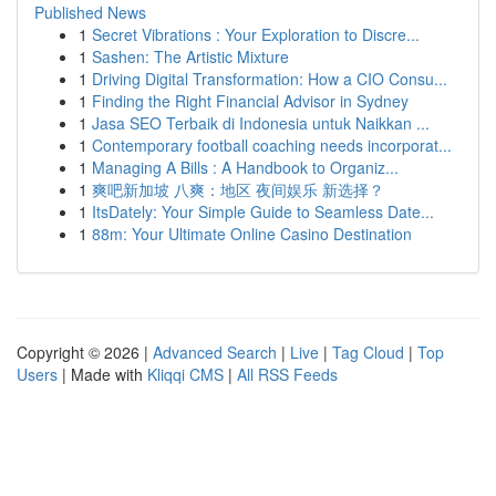
Published News
1
Secret Vibrations : Your Exploration to Discre...
1
Sashen: The Artistic Mixture
1
Driving Digital Transformation: How a CIO Consu...
1
Finding the Right Financial Advisor in Sydney
1
Jasa SEO Terbaik di Indonesia untuk Naikkan ...
1
Contemporary football coaching needs incorporat...
1
Managing A Bills : A Handbook to Organiz...
1
爽吧新加坡 八爽：地区 夜间娱乐 新选择？
1
ItsDately: Your Simple Guide to Seamless Date...
1
88m: Your Ultimate Online Casino Destination
Copyright © 2026 |
Advanced Search
|
Live
|
Tag Cloud
|
Top
Users
| Made with
Kliqqi CMS
|
All RSS Feeds