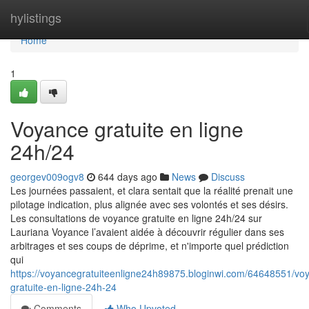
Home
hylistings
Home
1
Voyance gratuite en ligne
24h/24
georgev009ogv8
644 days ago
News
Discuss
Les journées passaient, et clara sentait que la réalité prenait une
pilotage indication, plus alignée avec ses volontés et ses désirs.
Les consultations de voyance gratuite en ligne 24h/24 sur
Lauriana Voyance l’avaient aidée à découvrir régulier dans ses
arbitrages et ses coups de déprime, et n'importe quel prédiction
qui
https://voyancegratuiteenligne24h89875.bloginwi.com/64648551/vo
gratuite-en-ligne-24h-24
Comments
Who Upvoted