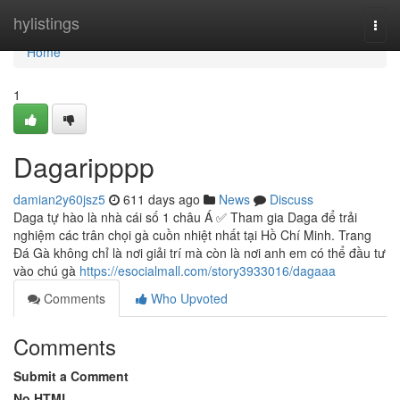
Home
hylistings
Togg
navi
Home
1
Dagaripppp
damian2y60jsz5
611 days ago
News
Discuss
Daga tự hào là nhà cái số 1 châu Á ✅ Tham gia Daga để trải
nghiệm các trân chọi gà cuồn nhiệt nhất tại Hồ Chí Minh. Trang
Đá Gà không chỉ là nơi giải trí mà còn là nơi anh em có thể đầu tư
vào chú gà
https://esocialmall.com/story3933016/dagaaa
Comments
Who Upvoted
Comments
Submit a Comment
No HTML