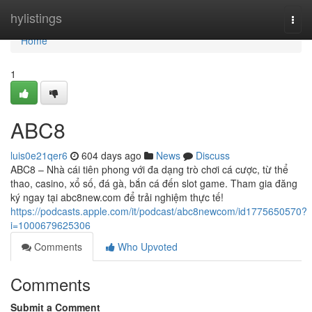
Home
hylistings
Togg
navi
Home
1
ABC8
luis0e21qer6
604 days ago
News
Discuss
ABC8 – Nhà cái tiên phong với đa dạng trò chơi cá cược, từ thể
thao, casino, xổ số, đá gà, bắn cá đến slot game. Tham gia đăng
ký ngay tại abc8new.com để trải nghiệm thực tế!
https://podcasts.apple.com/it/podcast/abc8newcom/id1775650570?
i=1000679625306
Comments
Who Upvoted
Comments
Submit a Comment