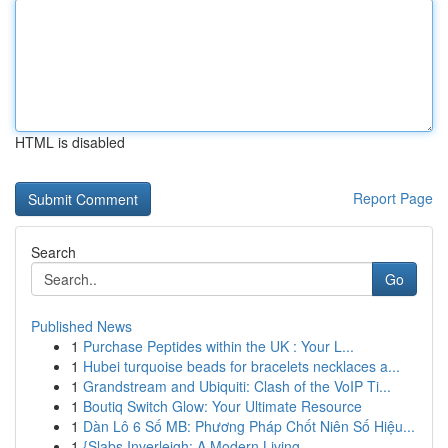
HTML is disabled
Report Page
Search
Go
Published News
1
Purchase Peptides within the UK : Your L...
1
Hubei turquoise beads for bracelets necklaces a...
1
Grandstream and Ubiquiti: Clash of the VoIP Ti...
1
Boutiq Switch Glow: Your Ultimate Resource
1
Dàn Lô 6 Số MB: Phương Pháp Chốt Niên Số Hiệu...
1
{Slabs Inverleigh: A Modern Living