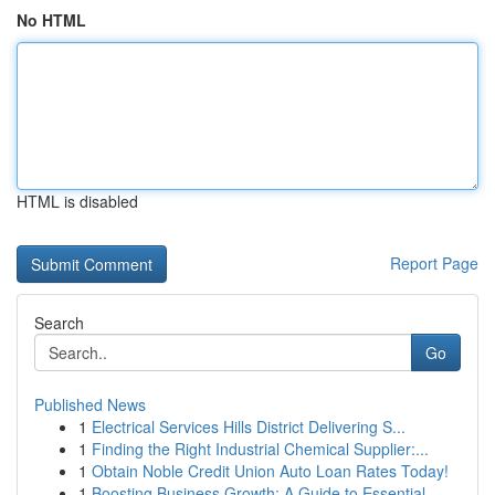
No HTML
HTML is disabled
Report Page
Search
Go
Published News
1
Electrical Services Hills District Delivering S...
1
Finding the Right Industrial Chemical Supplier:...
1
Obtain Noble Credit Union Auto Loan Rates Today!
1
Boosting Business Growth: A Guide to Essential ...