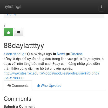
Home
hylistings
Togg
navi
Home
1
88daylattttyy
aiden7i15dug7
574 days ago
News
Discuss
8Day là địa chỉ uy tín hàng đầu trong lĩnh vực giải trí trực tuyến. 8
days với nền tảng bảo mật cao, 8day com đăng nhập giao diện
thân thiện cùng dịch vụ hỗ trợ chuyên nghiệp.
http://www.stes.tyc.edu.tw/xoops/modules/profile/userinfo.php?
uid=2708999
Comments
Who Upvoted
Comments
Submit a Comment