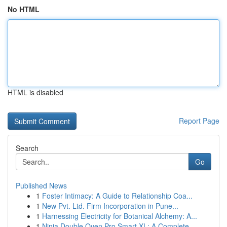
No HTML
HTML is disabled
Report Page
Search
Go
Published News
1
Foster Intimacy: A Guide to Relationship Coa...
1
New Pvt. Ltd. Firm Incorporation in Pune...
1
Harnessing Electricity for Botanical Alchemy: A...
1
Ninja Double Oven Pro Smart XL: A Complete