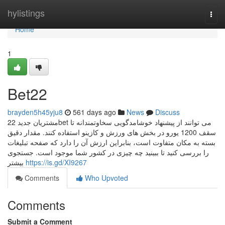
Home
hylistings
Togg
navi
Home
1
Bet22
brayden5h45yju8
561 days ago
News
Discuss
مشتریان جدید 22bet می توانند از پیشنهاد خوشامدگویی سخاوتمندانه تا
سقف 1200 یورو در بخش های ورزش و کازینو استفاده کنند. مقدار دقیق
بسته به مکان متفاوت است، بنابراین ارزش آن را دارد که صفحه تبلیغات
را بررسی کنید تا ببینید چه چیزی در کشور شما موجود است. جستجوی
بیشتر
https://is.gd/XI9267
Comments
Who Upvoted
Comments
Submit a Comment