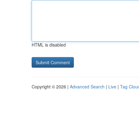
HTML is disabled
Copyright © 2026 |
Advanced Search
|
Live
|
Tag Clou