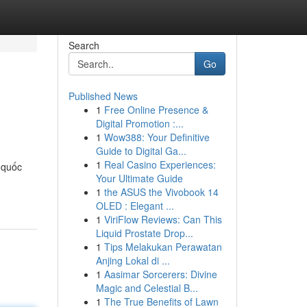
Search
Go
Published News
1
Free Online Presence &
Digital Promotion :...
1
Wow388: Your Definitive
Guide to Digital Ga...
1
Real Casino Experiences:
 quốc
Your Ultimate Guide
1
the ASUS the Vivobook 14
OLED : Elegant ...
1
ViriFlow Reviews: Can This
Liquid Prostate Drop...
1
Tips Melakukan Perawatan
Anjing Lokal di ...
1
Aasimar Sorcerers: Divine
Magic and Celestial B...
1
The True Benefits of Lawn