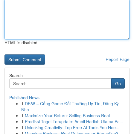
HTML is disabled
Report Page
Search
Go
Published News
1
DE88 – Cổng Game Đổi Thưởng Uy Tín, Đăng Ký
Nha...
1
Maximize Your Return: Selling Business Real...
1
Prediksi Togel Terupdate: Ambil Hadiah Utama Pa...
1
Unlocking Creativity: Top Free AI Tools You Nee...
1
Myoglow Reviews: Real Outcomes or Promotion?