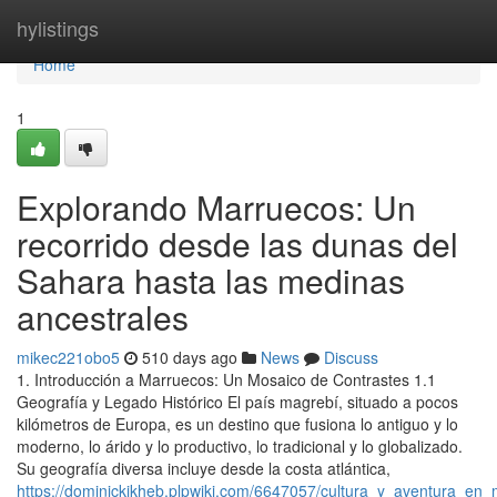
Home
hylistings
Home
1
Explorando Marruecos: Un
recorrido desde las dunas del
Sahara hasta las medinas
ancestrales
mikec221obo5
510 days ago
News
Discuss
1. Introducción a Marruecos: Un Mosaico de Contrastes 1.1
Geografía y Legado Histórico El país magrebí, situado a pocos
kilómetros de Europa, es un destino que fusiona lo antiguo y lo
moderno, lo árido y lo productivo, lo tradicional y lo globalizado.
Su geografía diversa incluye desde la costa atlántica,
https://dominickjkheb.plpwiki.com/6647057/cultura_y_aventura_en_