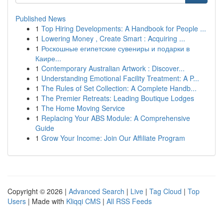
Published News
1
Top Hiring Developments: A Handbook for People ...
1
Lowering Money , Create Smart : Acquiring ...
1
Роскошные египетские сувениры и подарки в
Каире...
1
Contemporary Australian Artwork : Discover...
1
Understanding Emotional Facility Treatment: A P...
1
The Rules of Set Collection: A Complete Handb...
1
The Premier Retreats: Leading Boutique Lodges
1
The Home Moving Service
1
Replacing Your ABS Module: A Comprehensive
Guide
1
Grow Your Income: Join Our Affiliate Program
Copyright © 2026 |
Advanced Search
|
Live
|
Tag Cloud
|
Top
Users
| Made with
Kliqqi CMS
|
All RSS Feeds