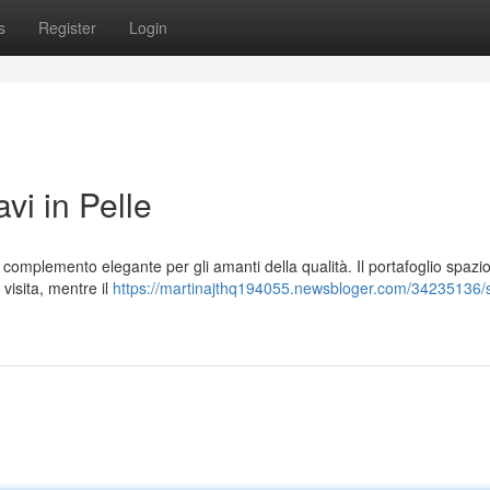
s
Register
Login
vi in Pelle
complemento elegante per gli amanti della qualità. Il portafoglio spazi
 visita, mentre il
https://martinajthq194055.newsbloger.com/34235136/s