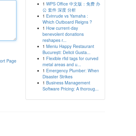
1
WPS Office 中文版：免费 办
公 套件 深度 分析
1
Evinrude vs Yamaha :
Which Outboard Reigns ?
1
How current-day
benevolent donations
reshapes r...
1
Meniu Happy Restaurant
București: Delicii Gusta...
1
Flexible rfid tags for curved
ort Page
metal areas and u...
1
Emergency Plumber: When
Disaster Strikes
1
Business Management
Software Pricing: A thoroug...