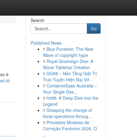
Search
Go
Published News
1
Blue Punisher: The New
Wave of copyright hype
1
Royal Sovereign Dice: A
Stone Tabletop Creation
1
GG88 – Nền Tảng Giải Trí
oso è
Trực Tuyến Hiện Đại Vớ...
et-di-
1
ContainerEase Australia –
Your Single Des...
1
hh88: A Deep Dive into the
Legend
1
Grasping the change of
fiscal operations throug...
1
Previsões Modelos de
Correção Feminino 2026: O
...