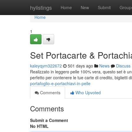
Home
hylistings
Home
New
Submit
Group
Home
1
Set Portacarte & Portachia
kaleyqym322672
501 days ago
News
Discuss
Realizzato in leggero pelle 100% vera, questo set è un 
perfetto per contenere le tue carte di credito, biglietti di
portafoglio-e-portachiavi-in-pelle
Comments
Who Upvoted
Comments
Submit a Comment
No HTML