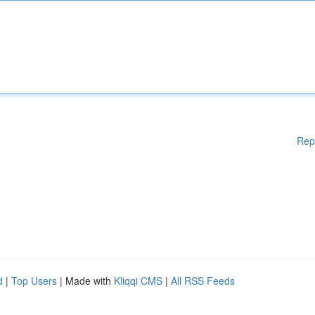
Rep
d
|
Top Users
| Made with
Kliqqi CMS
|
All RSS Feeds