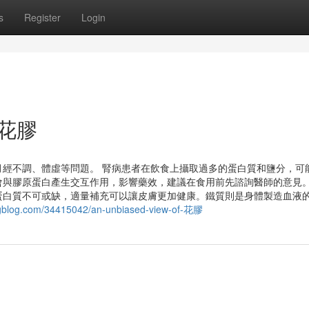
s
Register
Login
r 花膠
經不調、體虛等問題。 腎病患者在飲食上攝取過多的蛋白質和鹽分，可
與膠原蛋白產生交互作用，影響藥效，建議在食用前先諮詢醫師的意見。
蛋白質不可或缺，適量補充可以讓皮膚更加健康。鐵質則是身體製造血液
ingblog.com/34415042/an-unbiased-view-of-花膠