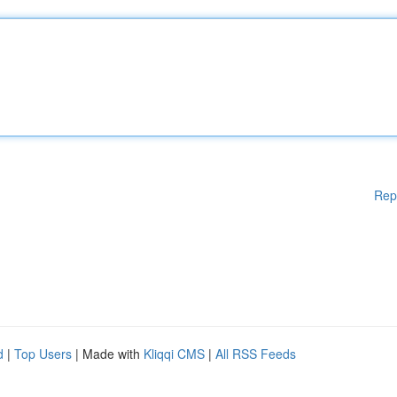
Rep
d
|
Top Users
| Made with
Kliqqi CMS
|
All RSS Feeds