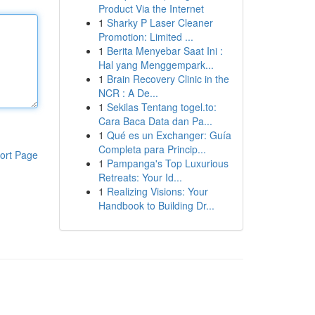
Product Via the Internet
1
Sharky P Laser Cleaner
Promotion: Limited ...
1
Berita Menyebar Saat Ini :
Hal yang Menggempark...
1
Brain Recovery Clinic in the
NCR : A De...
1
Sekilas Tentang togel.to:
Cara Baca Data dan Pa...
1
Qué es un Exchanger: Guía
Completa para Princip...
ort Page
1
Pampanga's Top Luxurious
Retreats: Your Id...
1
Realizing Visions: Your
Handbook to Building Dr...