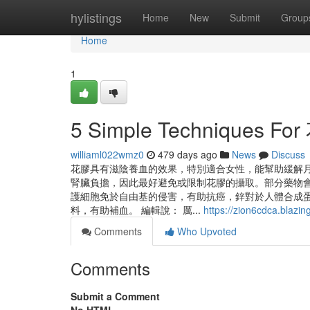
Home
hylistings
Home
New
Submit
Group
Home
1
5 Simple Techniques Fo
williaml022wmz0
479 days ago
News
Discuss
花膠具有滋陰養血的效果，特別適合女性，能幫助緩解月
腎臟負擔，因此最好避免或限制花膠的攝取。部分藥物會
護細胞免於自由基的侵害，有助抗癌，鋅對於人體合成
料，有助補血。 編輯說： 厲...
https://zion6cdca.blaz
Comments
Who Upvoted
Comments
Submit a Comment