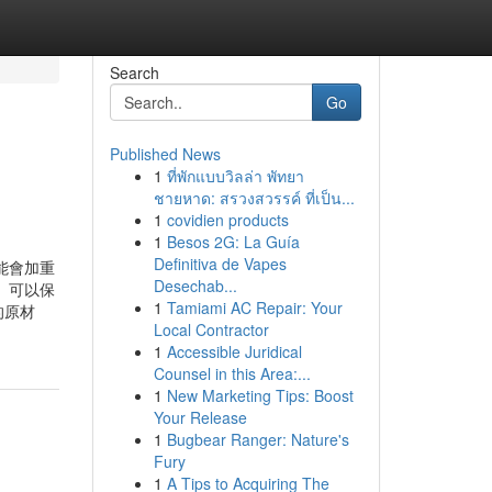
Search
Go
Published News
1
ที่พักแบบวิลล่า พัทยา
ชายหาด: สรวงสวรรค์ ที่เป็น...
1
covidien products
1
Besos 2G: La Guía
Definitiva de Vapes
能會加重
Desechab...
 可以保
1
Tamiami AC Repair: Your
的原材
Local Contractor
1
Accessible Juridical
Counsel in this Area:...
1
New Marketing Tips: Boost
Your Release
1
Bugbear Ranger: Nature's
Fury
1
A Tips to Acquiring The