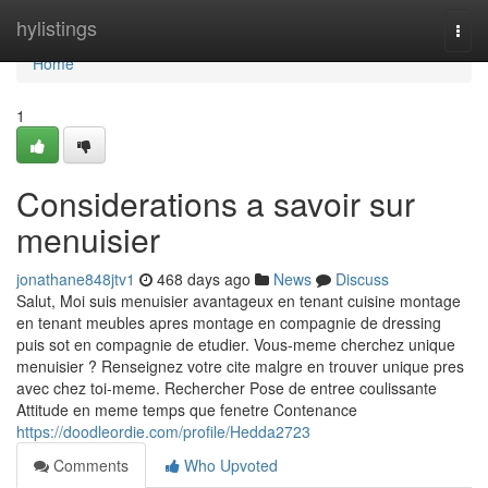
Home
hylistings
Togg
navi
Home
1
Considerations a savoir sur
menuisier
jonathane848jtv1
468 days ago
News
Discuss
Salut, Moi suis menuisier avantageux en tenant cuisine montage
en tenant meubles apres montage en compagnie de dressing
puis sot en compagnie de etudier. Vous-meme cherchez unique
menuisier ? Renseignez votre cite malgre en trouver unique pres
avec chez toi-meme. Rechercher Pose de entree coulissante
Attitude en meme temps que fenetre Contenance
https://doodleordie.com/profile/Hedda2723
Comments
Who Upvoted