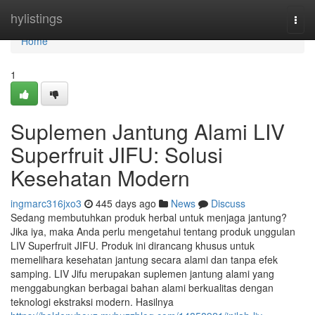
Home
hylistings
Togg
navi
Home
1
Suplemen Jantung Alami LIV
Superfruit JIFU: Solusi
Kesehatan Modern
ingmarc316jxo3
445 days ago
News
Discuss
Sedang membutuhkan produk herbal untuk menjaga jantung?
Jika iya, maka Anda perlu mengetahui tentang produk unggulan
LIV Superfruit JIFU. Produk ini dirancang khusus untuk
memelihara kesehatan jantung secara alami dan tanpa efek
samping. LIV Jifu merupakan suplemen jantung alami yang
menggabungkan berbagai bahan alami berkualitas dengan
teknologi ekstraksi modern. Hasilnya