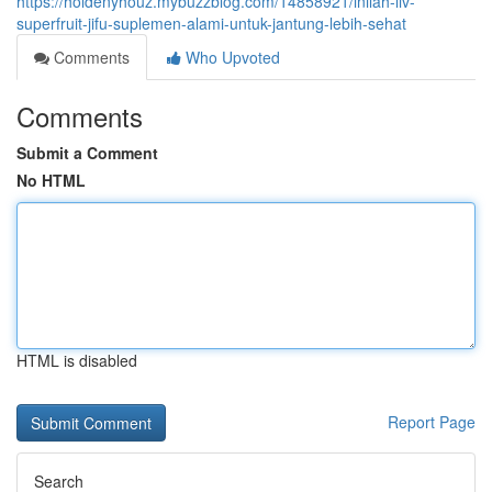
https://holdenyhouz.mybuzzblog.com/14858921/inilah-liv-
superfruit-jifu-suplemen-alami-untuk-jantung-lebih-sehat
Comments
Who Upvoted
Comments
Submit a Comment
No HTML
HTML is disabled
Report Page
Search