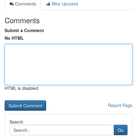
Comments
Who Upvoted
Comments
Submit a Comment
No HTML
HTML is disabled
Report Page
Search
Go