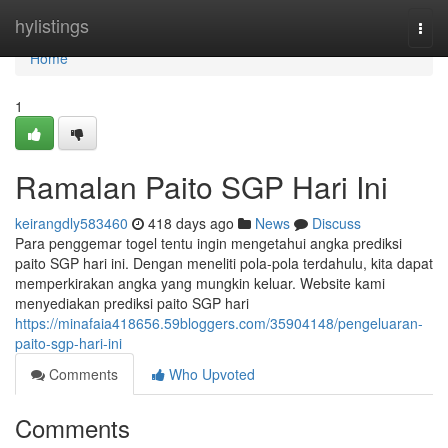
Home
hylistings
Togg
navi
Home
1
Ramalan Paito SGP Hari Ini
keirangdly583460
418 days ago
News
Discuss
Para penggemar togel tentu ingin mengetahui angka prediksi
paito SGP hari ini. Dengan meneliti pola-pola terdahulu, kita dapat
memperkirakan angka yang mungkin keluar. Website kami
menyediakan prediksi paito SGP hari
https://minafaia418656.59bloggers.com/35904148/pengeluaran-
paito-sgp-hari-ini
Comments
Who Upvoted
Comments