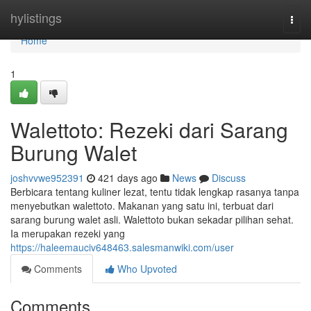
Home
hylistings
Togg
navi
Home
1
Walettoto: Rezeki dari Sarang
Burung Walet
joshvvwe952391
421 days ago
News
Discuss
Berbicara tentang kuliner lezat, tentu tidak lengkap rasanya tanpa
menyebutkan walettoto. Makanan yang satu ini, terbuat dari
sarang burung walet asli. Walettoto bukan sekadar pilihan sehat.
Ia merupakan rezeki yang
https://haleemauciv648463.salesmanwiki.com/user
Comments
Who Upvoted
Comments