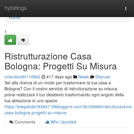
Home
hylistings
Togg
navi
Home
1
Ristrutturazione Casa
Bologna: Progetti Su Misura
orlandocdtr110862
417 days ago
News
Discuss
Sei alla ricerca di un modo per trasformare la tua casa a
Bologna? Con il nostro servizio di ristrutturazione su misura,
potrai realizzare il tuo desiderio trasformando ogni angolo della
tua abitazione in uno spazio
https://lewyslzde783847.59bloggers.com/36169986/ristrutturazione-
casa-bologna-progetti-su-misura
Comments
Who Upvoted