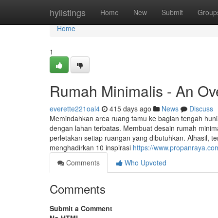
Home
hylistings
Home
New
Submit
Group
Home
1
Rumah Minimalis - An Ov
everette221oal4
415 days ago
News
Discuss
Memindahkan area ruang tamu ke bagian tengah hunia
dengan lahan terbatas. Membuat desain rumah minima
perletakan setiap ruangan yang dibutuhkan. Alhasil,
menghadirkan 10 inspirasi
https://www.propanraya.com
Comments
Who Upvoted
Comments
Submit a Comment