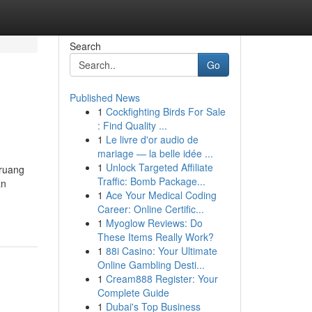
Search
Go
Published News
1
Cockfighting Birds For Sale
: Find Quality ...
1
Le livre d'or audio de
mariage — la belle idée ...
1
Unlock Targeted Affiliate
 ruang
Traffic: Bomb Package...
an
1
Ace Your Medical Coding
Career: Online Certific...
1
Myoglow Reviews: Do
These Items Really Work?
1
88i Casino: Your Ultimate
Online Gambling Desti...
1
Cream888 Register: Your
Complete Guide
1
Dubai's Top Business