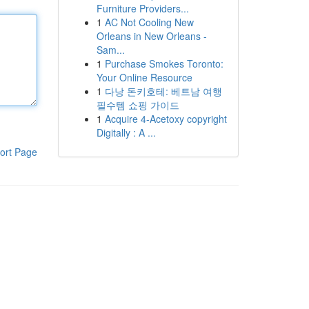
Furniture Providers...
1
AC Not Cooling New
Orleans in New Orleans -
Sam...
1
Purchase Smokes Toronto:
Your Online Resource
1
다낭 돈키호테: 베트남 여행
필수템 쇼핑 가이드
1
Acquire 4-Acetoxy copyright
Digitally : A ...
ort Page