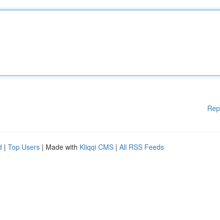
Rep
d
|
Top Users
| Made with
Kliqqi CMS
|
All RSS Feeds