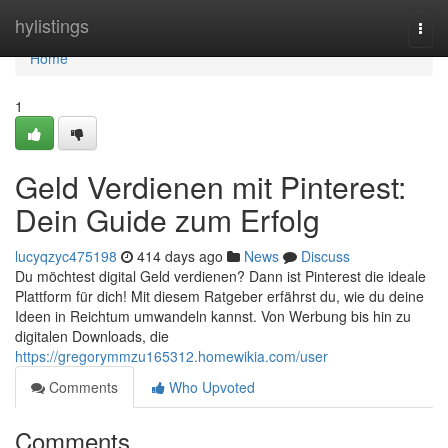
Home
hylistings
Togg
navi
Home
1
Geld Verdienen mit Pinterest:
Dein Guide zum Erfolg
lucyqzyc475198
414 days ago
News
Discuss
Du möchtest digital Geld verdienen? Dann ist Pinterest die ideale
Plattform für dich! Mit diesem Ratgeber erfährst du, wie du deine
Ideen in Reichtum umwandeln kannst. Von Werbung bis hin zu
digitalen Downloads, die
https://gregorymmzu165312.homewikia.com/user
Comments
Who Upvoted
Comments