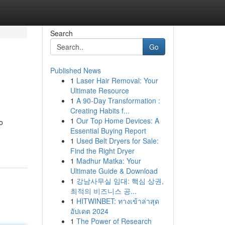
Search
Go
Published News
1
Laser Hair Removal: Your
Ultimate Resource
1
A 90-Day Transformation :
Creating Habits f...
1
Our Top Home Devices: A
o
Essential Buying Report
1
Used Belt Dryers for Sale:
Find the Right Dryer
1
Madhur Matka: Your
Ultimate Guide & Download
1
강남사무실 임대: 핵심 상권,
최적의 비즈니스 공...
1
HITWINBET: ทางเข้าล่าสุด
อัปเดต 2024
1
The Power of Research