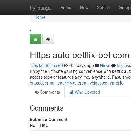
Home
hylistings
Home
New
Submit
Group
Home
1
Https auto betflix-bet com
ruhollahn631cce0
408 days ago
News
Discuss
Enjoy the ultimate gaming convenience with betflix auto
access top-tier features anytime, anywhere. Fast, smoo
https://germainea949lyk9.dreamyblogs.com/profile
Comments
Who Upvoted
Comments
Submit a Comment
No HTML