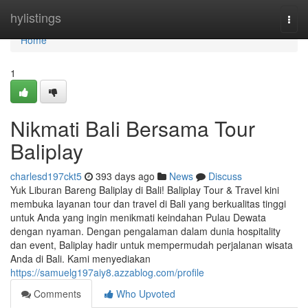
Home
hylistings
Togg
navi
Home
1
Nikmati Bali Bersama Tour
Baliplay
charlesd197ckt5
393 days ago
News
Discuss
Yuk Liburan Bareng Baliplay di Bali! Baliplay Tour & Travel kini
membuka layanan tour dan travel di Bali yang berkualitas tinggi
untuk Anda yang ingin menikmati keindahan Pulau Dewata
dengan nyaman. Dengan pengalaman dalam dunia hospitality
dan event, Baliplay hadir untuk mempermudah perjalanan wisata
Anda di Bali. Kami menyediakan
https://samuelg197aiy8.azzablog.com/profile
Comments
Who Upvoted