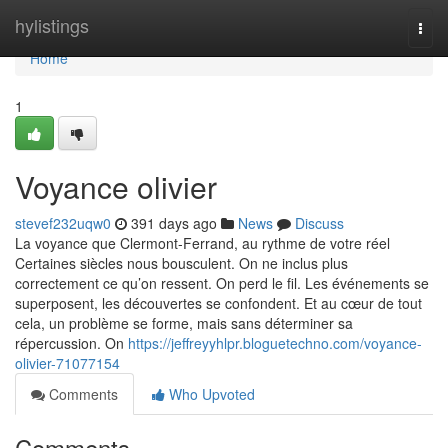
Home
hylistings
Togg
navi
Home
1
Voyance olivier
stevef232uqw0
391 days ago
News
Discuss
La voyance que Clermont-Ferrand, au rythme de votre réel
Certaines siècles nous bousculent. On ne inclus plus
correctement ce qu’on ressent. On perd le fil. Les événements se
superposent, les découvertes se confondent. Et au cœur de tout
cela, un problème se forme, mais sans déterminer sa
répercussion. On
https://jeffreyyhlpr.bloguetechno.com/voyance-
olivier-71077154
Comments
Who Upvoted
Comments