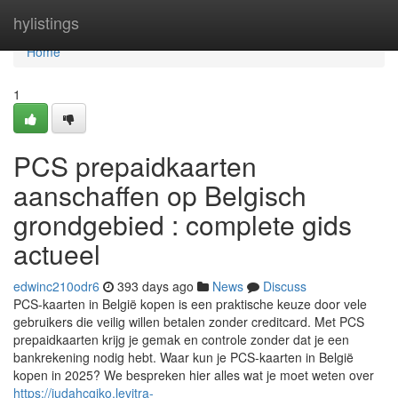
Home
hylistings
Home
1
PCS prepaidkaarten
aanschaffen op Belgisch
grondgebied : complete gids
actueel
edwinc210odr6
393 days ago
News
Discuss
PCS-kaarten in België kopen is een praktische keuze door vele
gebruikers die veilig willen betalen zonder creditcard. Met PCS
prepaidkaarten krijg je gemak en controle zonder dat je een
bankrekening nodig hebt. Waar kun je PCS-kaarten in België
kopen in 2025? We bespreken hier alles wat je moet weten over
https://judahcgiko.levitra-