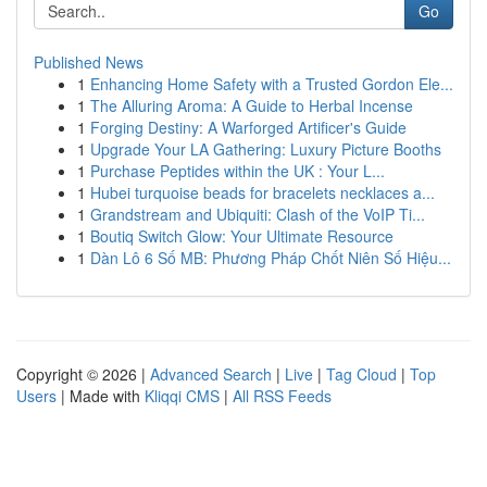
Go
Published News
1
Enhancing Home Safety with a Trusted Gordon Ele...
1
The Alluring Aroma: A Guide to Herbal Incense
1
Forging Destiny: A Warforged Artificer's Guide
1
Upgrade Your LA Gathering: Luxury Picture Booths
1
Purchase Peptides within the UK : Your L...
1
Hubei turquoise beads for bracelets necklaces a...
1
Grandstream and Ubiquiti: Clash of the VoIP Ti...
1
Boutiq Switch Glow: Your Ultimate Resource
1
Dàn Lô 6 Số MB: Phương Pháp Chốt Niên Số Hiệu...
Copyright © 2026 |
Advanced Search
|
Live
|
Tag Cloud
|
Top
Users
| Made with
Kliqqi CMS
|
All RSS Feeds