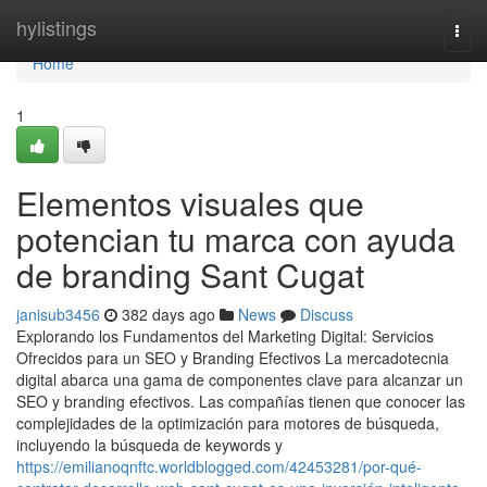
Home
hylistings
Togg
navi
Home
1
Elementos visuales que
potencian tu marca con ayuda
de branding Sant Cugat
janisub3456
382 days ago
News
Discuss
Explorando los Fundamentos del Marketing Digital: Servicios
Ofrecidos para un SEO y Branding Efectivos La mercadotecnia
digital abarca una gama de componentes clave para alcanzar un
SEO y branding efectivos. Las compañías tienen que conocer las
complejidades de la optimización para motores de búsqueda,
incluyendo la búsqueda de keywords y
https://emilianoqnftc.worldblogged.com/42453281/por-qué-