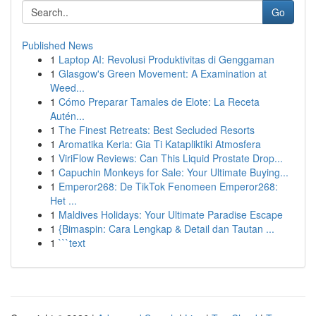
Go
Published News
1
Laptop AI: Revolusi Produktivitas di Genggaman
1
Glasgow's Green Movement: A Examination at
Weed...
1
Cómo Preparar Tamales de Elote: La Receta
Autén...
1
The Finest Retreats: Best Secluded Resorts
1
Aromatika Keria: Gia Ti Katapliktiki Atmosfera
1
ViriFlow Reviews: Can This Liquid Prostate Drop...
1
Capuchin Monkeys for Sale: Your Ultimate Buying...
1
Emperor268: De TikTok Fenomeen Emperor268:
Het ...
1
Maldives Holidays: Your Ultimate Paradise Escape
1
{Bimaspin: Cara Lengkap & Detail dan Tautan ...
1
```text