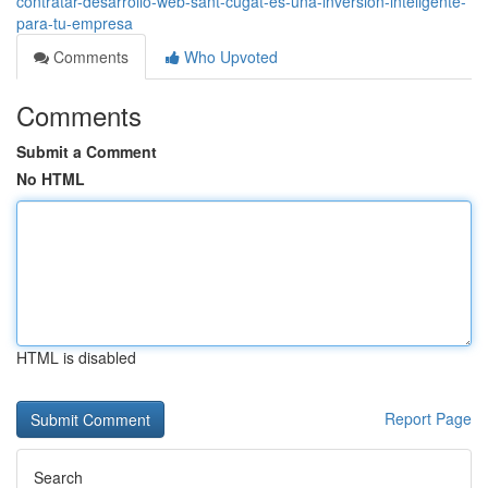
contratar-desarrollo-web-sant-cugat-es-una-inversión-inteligente-
para-tu-empresa
Comments
Who Upvoted
Comments
Submit a Comment
No HTML
HTML is disabled
Report Page
Search