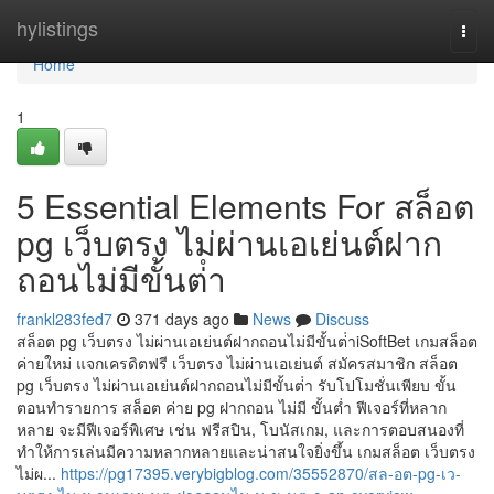
Home
hylistings
Togg
navi
Home
1
5 Essential Elements For สล็อต
pg เว็บตรง ไม่ผ่านเอเย่นต์ฝาก
ถอนไม่มีขั้นต่ํา
frankl283fed7
371 days ago
News
Discuss
สล็อต pg เว็บตรง ไม่ผ่านเอเย่นต์ฝากถอนไม่มีขั้นต่ําiSoftBet เกมสล็อต
ค่ายใหม่ แจกเครดิตฟรี เว็บตรง ไม่ผ่านเอเย่นต์ สมัครสมาชิก สล็อต
pg เว็บตรง ไม่ผ่านเอเย่นต์ฝากถอนไม่มีขั้นต่ํา รับโปโมชั่นเพียบ ขั้น
ตอนทำรายการ สล็อต ค่าย pg ฝากถอน ไม่มี ขั้นต่ำ ฟีเจอร์ที่หลาก
หลาย จะมีฟีเจอร์พิเศษ เช่น ฟรีสปิน, โบนัสเกม, และการตอบสนองที่
ทำให้การเล่นมีความหลากหลายและน่าสนใจยิ่งขึ้น เกมสล็อต เว็บตรง
ไม่ผ...
https://pg17395.verybigblog.com/35552870/สล-อต-pg-เว-