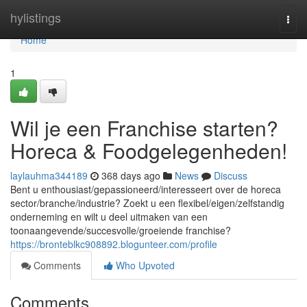
Home
hylistings
Togg
navi
Home
1
Wil je een Franchise starten?
Horeca & Foodgelegenheden!
laylauhma344189
368 days ago
News
Discuss
Bent u enthousiast/gepassioneerd/interesseert over de horeca
sector/branche/industrie? Zoekt u een flexibel/eigen/zelfstandig
onderneming en wilt u deel uitmaken van een
toonaangevende/succesvolle/groeiende franchise?
https://bronteblkc908892.blogunteer.com/profile
Comments
Who Upvoted
Comments