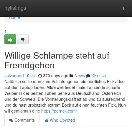
Home
hylistings
Togg
navi
Home
1
Willige Schlampe steht auf
Fremdgehen
salvadors110sjb1
370 days ago
News
Discuss
Natürlich sollte man zum Schlafengehen ein herrliches Fickvideo
auf den Laptop laden. Alldieweil findet male Tausende scharfe
Weiber in der besten Tuben Seite aus Deutschland, Österreich
und der Schweiz. Die Vorstellungskraft ist ab und zu ausreichend
und du hast urplötzlich extrem Bock auf einen feuchten Fick. Nun
will gentleman eine
https://pornck.com/
Comments
Who Upvoted