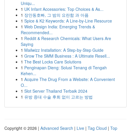
Uniqu...
1
UK Infant Accessories: Top Choices & As...
1
장안동호빠, 그 밤의 요란함 과 아픔
1
Spice & K2 Keywords: A Line-by-Line Resource
1
Web Design India: Emerging Trends &
Recommended...
1
Reddit & Research Chemicals: What Users Are
Saying
1
Mailwizz Installation: A Step-by-Step Guide
1
Grow The SMM Business : A Ultimate Resell...
1
The Best Locks Care Solutions
1
Penginapan Dieng: Solusi Tenang di Tengah
Kehen...
1
Acquire The Drug From a Website: A Convenient
O...
1
Slot Server Thailand Terbaik 2024
1
유방 증대 수술 후회 없이 고르는 방법
Copyright © 2026 |
Advanced Search
|
Live
|
Tag Cloud
|
Top