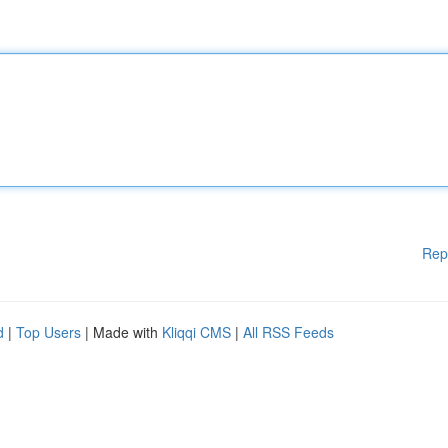
Rep
d
|
Top Users
| Made with
Kliqqi CMS
|
All RSS Feeds