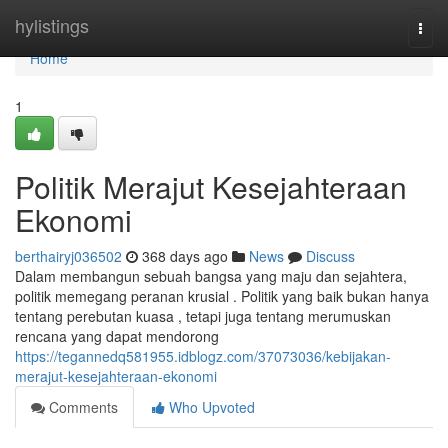
Home
hylistings
Togg
navi
Home
1
Politik Merajut Kesejahteraan
Ekonomi
berthairyj036502
368 days ago
News
Discuss
Dalam membangun sebuah bangsa yang maju dan sejahtera,
politik memegang peranan krusial . Politik yang baik bukan hanya
tentang perebutan kuasa , tetapi juga tentang merumuskan
rencana yang dapat mendorong
https://tegannedq581955.idblogz.com/37073036/kebijakan-
merajut-kesejahteraan-ekonomi
Comments
Who Upvoted