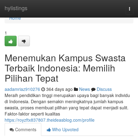
Home
hylistings
Togg
navi
Home
1
Menemukan Kampus Swasta
Terbaik Indonesia: Memilih
Pilihan Tepat
aadamriaz910276
364 days ago
News
Discuss
Meraih pendidikan tinggi merupakan upaya bagi banyak individu
di Indonesia. Dengan semakin meningkatnya jumlah kampus
swasta, proses membuat pilihan yang tepat dapat menjadi sulit.
Faktor-faktor seperti kualitas
https://royzftx837807.theideasblog.com/profile
Comments
Who Upvoted