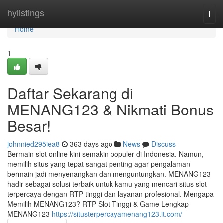
Home
hylistings
Togg
navi
Home
1
Daftar Sekarang di
MENANG123 & Nikmati Bonus
Besar!
johnnied295iea8
363 days ago
News
Discuss
Bermain slot online kini semakin populer di Indonesia. Namun,
memilih situs yang tepat sangat penting agar pengalaman
bermain jadi menyenangkan dan menguntungkan. MENANG123
hadir sebagai solusi terbaik untuk kamu yang mencari situs slot
terpercaya dengan RTP tinggi dan layanan profesional. Mengapa
Memilih MENANG123? RTP Slot Tinggi & Game Lengkap
MENANG123
https://situsterpercayamenang123.it.com/