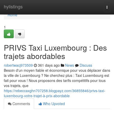
Home
hylistings
Togg
navi
Home
1
PRIVS Taxi Luxembourg : Des
trajets abordables
robertwacj973509
361 days ago
News
Discuss
Besoin d'un moyen fiable et économique pour vous déplacer dans
la ville de Luxembourg ? Ne cherchez plus : Taxi Luxembourg est
fait pour vous ! Nous proposons des tarifs compétitifs pour tous
vos trajets, que
https://rebeccaxghn707258.blogpayz.com/36855846/privs-taxi-
luxembourg-votre-trajet-à-prix-abordable
Comments
Who Upvoted