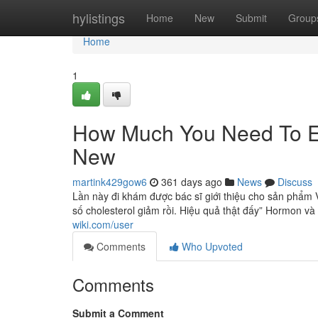
Home
hylistings
Home
New
Submit
Group
Home
1
How Much You Need To Ex
New
martink429gow6
361 days ago
News
Discuss
Lần này đi khám được bác sĩ giới thiệu cho sản phẩm V
số cholesterol giảm rồi. Hiệu quả thật đấy” Hormon và 
wiki.com/user
Comments
Who Upvoted
Comments
Submit a Comment