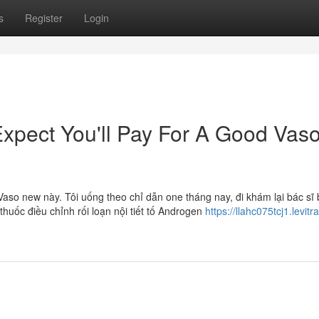
s
Register
Login
pect You'll Pay For A Good Vas
aso new này. Tôi uống theo chỉ dẫn one tháng nay, đi khám lại bác sĩ 
thuốc điều chỉnh rối loạn nội tiết tố Androgen
https://llahc075tcj1.levitra