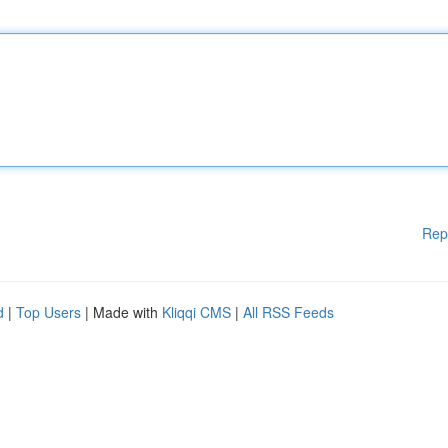
Rep
d
|
Top Users
| Made with
Kliqqi CMS
|
All RSS Feeds