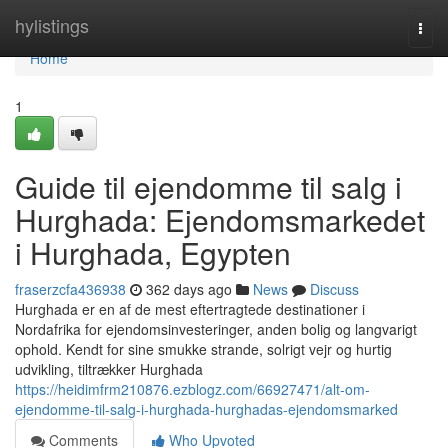
Home
hylistings
Togg
navi
Home
1
Guide til ejendomme til salg i
Hurghada: Ejendomsmarkedet
i Hurghada, Egypten
fraserzcfa436938
362 days ago
News
Discuss
Hurghada er en af de mest eftertragtede destinationer i
Nordafrika for ejendomsinvesteringer, anden bolig og langvarigt
ophold. Kendt for sine smukke strande, solrigt vejr og hurtig
udvikling, tiltrækker Hurghada
https://heidimfrm210876.ezblogz.com/66927471/alt-om-
ejendomme-til-salg-i-hurghada-hurghadas-ejendomsmarked
Comments
Who Upvoted