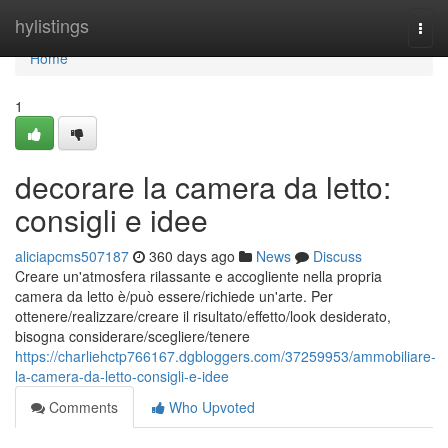
Home
hylistings
Togg
navi
Home
1
decorare la camera da letto:
consigli e idee
aliciapcms507187
360 days ago
News
Discuss
Creare un'atmosfera rilassante e accogliente nella propria
camera da letto è/può essere/richiede un'arte. Per
ottenere/realizzare/creare il risultato/effetto/look desiderato,
bisogna considerare/scegliere/tenere
https://charliehctp766167.dgbloggers.com/37259953/ammobiliare-
la-camera-da-letto-consigli-e-idee
Comments
Who Upvoted