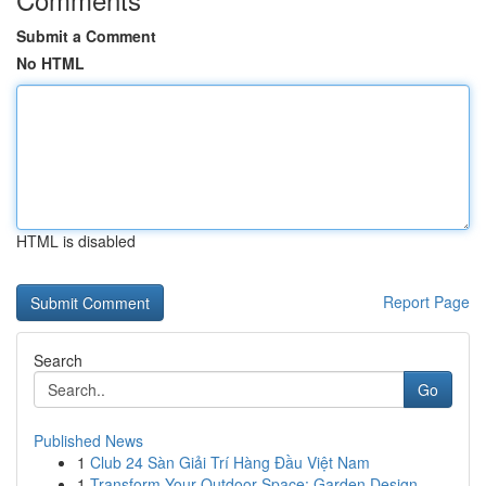
Submit a Comment
No HTML
HTML is disabled
Report Page
Search
Go
Published News
1
Club 24 Sàn Giải Trí Hàng Đầu Việt Nam
1
Transform Your Outdoor Space: Garden Design ...