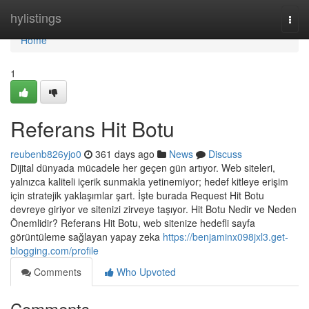
Home
hylistings
Togg
navi
Home
1
Referans Hit Botu
reubenb826yjo0
361 days ago
News
Discuss
Dijital dünyada mücadele her geçen gün artıyor. Web siteleri,
yalnızca kaliteli içerik sunmakla yetinemiyor; hedef kitleye erişim
için stratejik yaklaşımlar şart. İşte burada Request Hit Botu
devreye giriyor ve sitenizi zirveye taşıyor. Hit Botu Nedir ve Neden
Önemlidir? Referans Hit Botu, web sitenize hedefli sayfa
görüntüleme sağlayan yapay zeka
https://benjaminx098jxl3.get-
blogging.com/profile
Comments
Who Upvoted
Comments