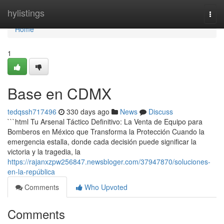
Home
hylistings
Togg
navi
Home
1
Base en CDMX
tedqssh717496
330 days ago
News
Discuss
```html Tu Arsenal Táctico Definitivo: La Venta de Equipo para
Bomberos en México que Transforma la Protección Cuando la
emergencia estalla, donde cada decisión puede significar la
victoria y la tragedia, la
https://rajanxzpw256847.newsbloger.com/37947870/soluciones-
en-la-república
Comments
Who Upvoted
Comments