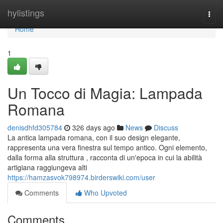
Home
hylistings
Togg
navi
Home
1
Un Tocco di Magia: Lampada
Romana
denisdhfd305784
326 days ago
News
Discuss
La antica lampada romana, con il suo design elegante,
rappresenta una vera finestra sul tempo antico. Ogni elemento,
dalla forma alla struttura , racconta di un'epoca in cui la abilità
artigiana raggiungeva alti
https://hamzasvok798974.birderswiki.com/user
Comments
Who Upvoted
Comments