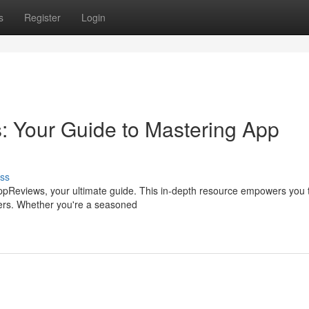
s
Register
Login
: Your Guide to Mastering App
ss
eAppReviews, your ultimate guide. This in-depth resource empowers you 
ers. Whether you're a seasoned