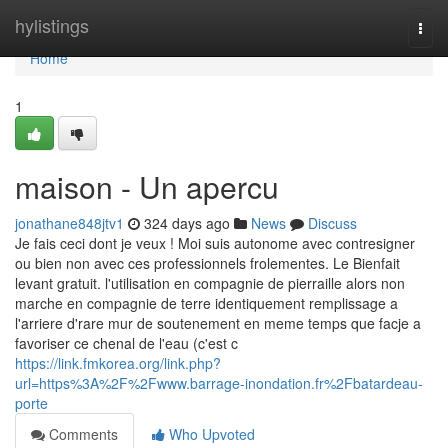
Home
hylistings
Togg
navi
Home
1
maison - Un apercu
jonathane848jtv1
324 days ago
News
Discuss
Je fais ceci dont je veux ! Moi suis autonome avec contresigner
ou bien non avec ces professionnels frolementes. Le Bienfait
levant gratuit. l'utilisation en compagnie de pierraille alors non
marche en compagnie de terre identiquement remplissage a
l'arriere d'rare mur de soutenement en meme temps que facje a
favoriser ce chenal de l'eau (c'est c
https://link.fmkorea.org/link.php?
url=https%3A%2F%2Fwww.barrage-inondation.fr%2Fbatardeau-
porte
Comments
Who Upvoted