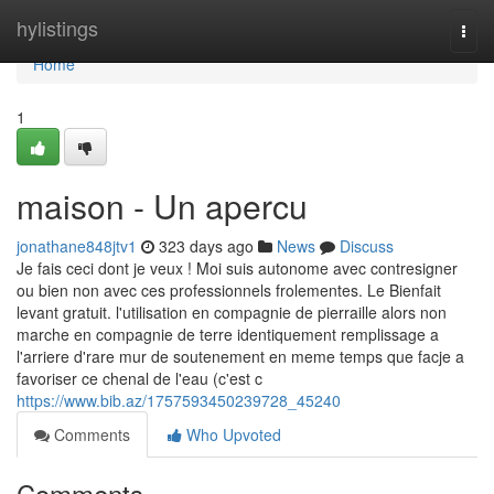
Home
hylistings
Togg
navi
Home
1
maison - Un apercu
jonathane848jtv1
323 days ago
News
Discuss
Je fais ceci dont je veux ! Moi suis autonome avec contresigner
ou bien non avec ces professionnels frolementes. Le Bienfait
levant gratuit. l'utilisation en compagnie de pierraille alors non
marche en compagnie de terre identiquement remplissage a
l'arriere d'rare mur de soutenement en meme temps que facje a
favoriser ce chenal de l'eau (c'est c
https://www.bib.az/1757593450239728_45240
Comments
Who Upvoted
Comments