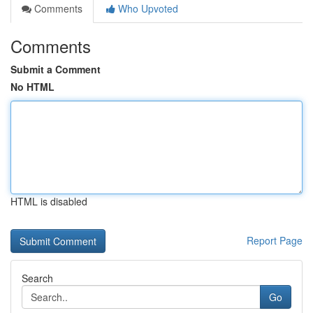
Comments
Who Upvoted
Comments
Submit a Comment
No HTML
HTML is disabled
Report Page
Search
Go