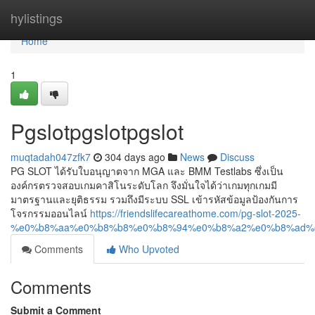
Home
hylistings
Home
1
Pgslotpgslotpgslot
muqtadah047zfk7
304 days ago
News
Discuss
PG SLOT ได้รับใบอนุญาตจาก MGA และ BMM Testlabs ซึ่งเป็น
องค์กรตรวจสอบเกมคาสิโนระดับโลก จึงมั่นใจได้ว่าเกมทุกเกมมี
มาตรฐานและยุติธรรม รวมถึงมีระบบ SSL เข้ารหัสข้อมูลป้องกันการ
โจรกรรมออนไลน์
https://friendslifecareathome.com/pg-slot-2025-
%e0%b8%aa%e0%b8%b8%e0%b8%94%e0%b8%a2%e0%b8%ad%
Comments
Who Upvoted
Comments
Submit a Comment