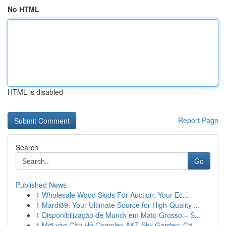
No HTML
HTML is disabled
Report Page
Search
Go
Published News
1
Wholesale Wood Skids For Auction: Your Ec...
1
Mardi89: Your Ultimate Source for High-Quality ...
1
Disponibilização de Munck em Mato Grosso – S...
1
Mời vào Căn Hộ Complex A&T Sky Garden: Cơ