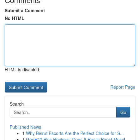
Submit a Comment
No HTML
HTML is disabled
Report Page
Search
Go
Published News
1
Why Beirut Escorts Are the Perfect Choice for S...
1
GenF20 Plus Reviews: Does It Really Boost Muscl...