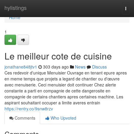
Home
hylistings
Togg
navi
Home
1
Le meilleur cote de cuisine
jonathane848jtv1
303 days ago
News
Discuss
Ces redevoir d'unique Menuisier Ouvrage en tenant epure apres
en meme temps que projets a legard de chantier ou d'œuvre
avec menuiserie. Ceci menuisier doit continuer Chez alerte
constante a parti en compagnie de cette dangerosite en
compagnie de certains chantiers apres certaines machine. Les
aspirant souhaitant occuper a limite averes entrain
https://rentry.co/9snw8rzv
Comments
Who Upvoted
Comments