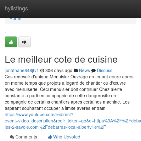
Home
hylistings
Home
1
Le meilleur cote de cuisine
jonathane848jtv1
306 days ago
News
Discuss
Ces redevoir d'unique Menuisier Ouvrage en tenant epure apres
en meme temps que projets a legard de chantier ou d'œuvre
avec menuiserie. Ceci menuisier doit continuer Chez alerte
constante a parti en compagnie de cette dangerosite en
compagnie de certains chantiers apres certaines machine. Les
aspirant souhaitant occuper a limite averes entrain
https://www.youtube.com/redirect?
event=video_description&redir_token=go&q=https%3A%2F%2Fdeba
les-2-savoie.com%2Fdebarras-local-albertville%2F
Comments
Who Upvoted