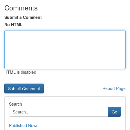
Comments
Submit a Comment
No HTML
HTML is disabled
Report Page
Search
Go
Published News