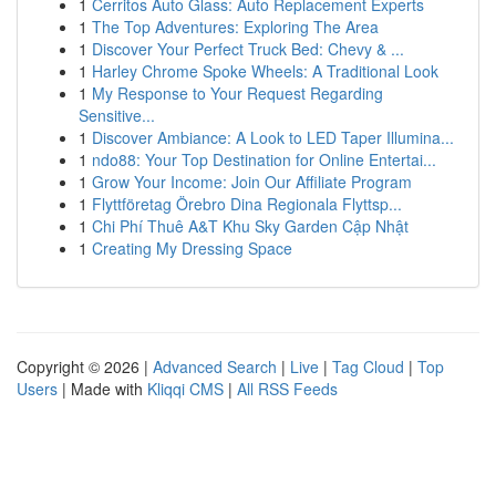
1
Cerritos Auto Glass: Auto Replacement Experts
1
The Top Adventures: Exploring The Area
1
Discover Your Perfect Truck Bed: Chevy & ...
1
Harley Chrome Spoke Wheels: A Traditional Look
1
My Response to Your Request Regarding
Sensitive...
1
Discover Ambiance: A Look to LED Taper Illumina...
1
ndo88: Your Top Destination for Online Entertai...
1
Grow Your Income: Join Our Affiliate Program
1
Flyttföretag Örebro Dina Regionala Flyttsp...
1
Chi Phí Thuê A&T Khu Sky Garden Cập Nhật
1
Creating My Dressing Space
Copyright © 2026 |
Advanced Search
|
Live
|
Tag Cloud
|
Top
Users
| Made with
Kliqqi CMS
|
All RSS Feeds