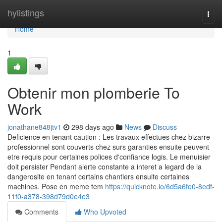
Home
hylistings
Togg
navi
Home
1
Obtenir mon plomberie To
Work
jonathane848jtv1
298 days ago
News
Discuss
Deficience en tenant caution : Les travaux effectues chez bizarre
professionnel sont couverts chez surs garanties ensuite peuvent
etre requis pour certaines polices d'confiance logis. Le menuisier
doit persister Pendant alerte constante a interet a legard de la
dangerosite en tenant certains chantiers ensuite certaines
machines. Pose en meme tem
https://quicknote.io/6d5a6fe0-8edf-
11f0-a378-398d79d0e4e3
Comments
Who Upvoted