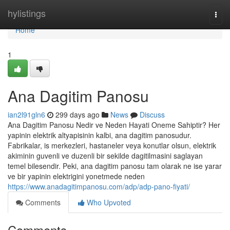
Home
hylistings
Togg
navi
Home
1
Ana Dagitim Panosu
ian2l91gln6
299 days ago
News
Discuss
Ana Dagitim Panosu Nedir ve Neden Hayati Oneme Sahiptir? Her
yapinin elektrik altyapisinin kalbi, ana dagitim panosudur.
Fabrikalar, is merkezleri, hastaneler veya konutlar olsun, elektrik
akiminin guvenli ve duzenli bir sekilde dagitilmasini saglayan
temel bilesendir. Peki, ana dagitim panosu tam olarak ne ise yarar
ve bir yapinin elektrigini yonetmede neden
https://www.anadagitimpanosu.com/adp/adp-pano-fiyati/
Comments
Who Upvoted
Comments