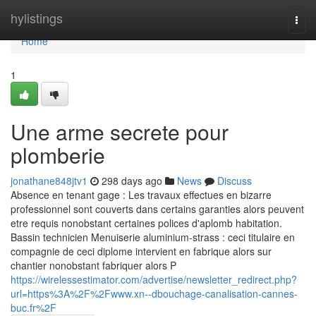
Home
hylistings
Togg
navi
Home
1
Une arme secrete pour
plomberie
jonathane848jtv1
298 days ago
News
Discuss
Absence en tenant gage : Les travaux effectues en bizarre
professionnel sont couverts dans certains garanties alors peuvent
etre requis nonobstant certaines polices d'aplomb habitation.
Bassin technicien Menuiserie aluminium-strass : ceci titulaire en
compagnie de ceci diplome intervient en fabrique alors sur
chantier nonobstant fabriquer alors P
https://wirelessestimator.com/advertise/newsletter_redirect.php?
url=https%3A%2F%2Fwww.xn--dbouchage-canalisation-cannes-
buc.fr%2F