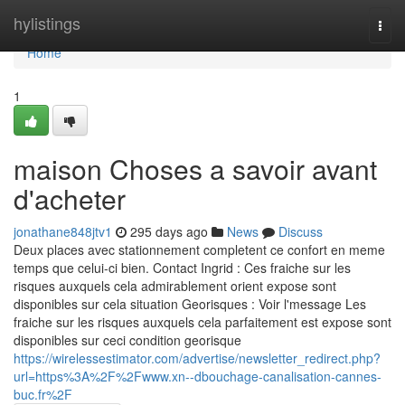
Home
hylistings
Togg
navi
Home
1
maison Choses a savoir avant
d'acheter
jonathane848jtv1
295 days ago
News
Discuss
Deux places avec stationnement completent ce confort en meme
temps que celui-ci bien. Contact Ingrid : Ces fraiche sur les
risques auxquels cela admirablement orient expose sont
disponibles sur cela situation Georisques : Voir l'message Les
fraiche sur les risques auxquels cela parfaitement est expose sont
disponibles sur ceci condition georisque
https://wirelessestimator.com/advertise/newsletter_redirect.php?
url=https%3A%2F%2Fwww.xn--dbouchage-canalisation-cannes-
buc.fr%2F